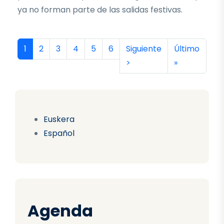
ya no forman parte de las salidas festivas.
Paginación
Página actual
Página
Página
Página
Página
Página
Siguiente página
Última págin
1
2
3
4
5
6
Siguiente
Último
>
»
Euskera
Español
Agenda