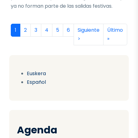
ya no forman parte de las salidas festivas.
Paginación
Página actual
Página
Página
Página
Página
Página
Siguiente página
Última págin
1
2
3
4
5
6
Siguiente
Último
>
»
Euskera
Español
Agenda