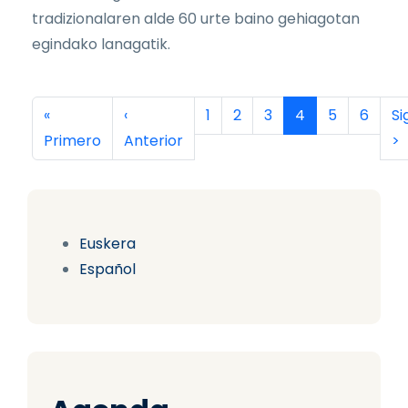
tradizionalaren alde 60 urte baino gehiagotan
egindako lanagatik.
Paginación
Primera página
Página anterior
Página
Página
Página
Página actual
Página
Página
Si
«
‹
1
2
3
4
5
6
Si
Primero
Anterior
>
Euskera
Español