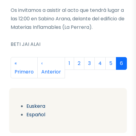
Os invitamos a asistir al acto que tendrá lugar a
las 12:00 en Sabino Arana, delante del edificio de
Materias Inflamables (La Perrera).
BETI JAI ALAI
Paginación
Primera página
Página anterior
Página
Página
Página
Página
Página
Página
«
‹
1
2
3
4
5
6
Primero
Anterior
Euskera
Español