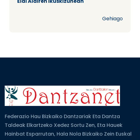
Elai Alairen ikuskizunean
Gehiago
Federazio Hau Bizkaiko Dantzariak Eta Dantza
Taldeak Elkartzeko Xedez Sortu Zen, Eta Hauek
Hainbat Esparrutan, Hala Nola Bizkaiko Zein Euskal