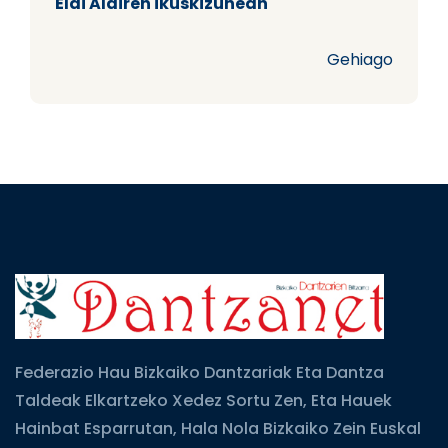
Elai Alairen ikuskizunean
Gehiago
Federazio Hau Bizkaiko Dantzariak Eta Dantza
Taldeak Elkartzeko Xedez Sortu Zen, Eta Hauek
Hainbat Esparrutan, Hala Nola Bizkaiko Zein Euskal