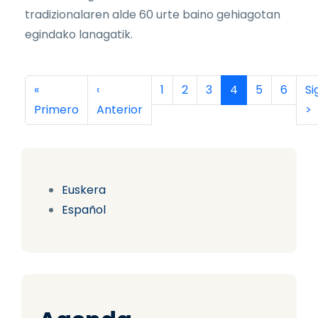
tradizionalaren alde 60 urte baino gehiagotan
egindako lanagatik.
Paginación
Primera página
Página anterior
Página
Página
Página
Página actual
Página
Página
Si
«
‹
1
2
3
4
5
6
Si
Primero
Anterior
>
Euskera
Español