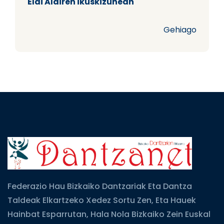
Elai Alairen ikuskizunean
Gehiago
Federazio Hau Bizkaiko Dantzariak Eta Dantza
Taldeak Elkartzeko Xedez Sortu Zen, Eta Hauek
Hainbat Esparrutan, Hala Nola Bizkaiko Zein Euskal