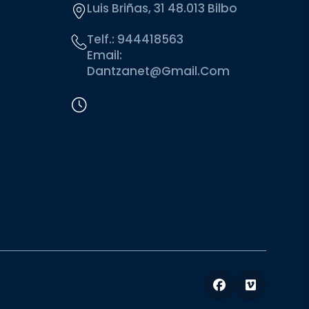
Luis Briñas, 31 48.013 Bilbo
Telf.:
944418563
Email:
Dantzanet@gmail.com
Facebook
Vimeo