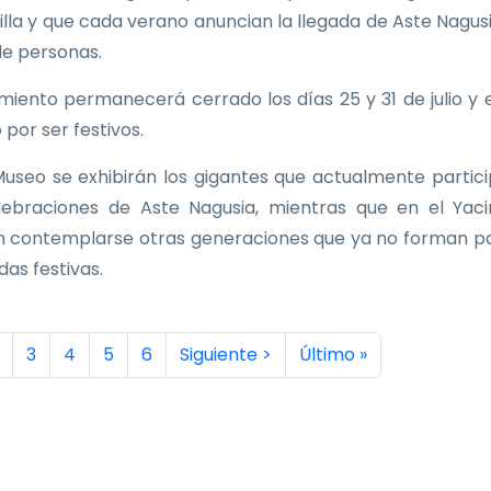
Villa y que cada verano anuncian la llegada de Aste Nagus
de personas.
imiento permanecerá cerrado los días 25 y 31 de julio y e
 por ser festivos.
Museo se exhibirán los gigantes que actualmente partic
lebraciones de Aste Nagusia, mientras que en el Yac
 contemplarse otras generaciones que ya no forman p
idas festivas.
inación
a actual
ágina
Página
Página
Página
Página
Siguiente página
Última página
3
4
5
6
Siguiente >
Último »