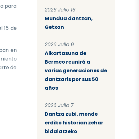
ia para
2026 Julio 16
Mundua dantzan,
Getxon
l 15 de
2026 Julio 9
ipan en
Alkartasuna de
imiento
Bermeo reunirá a
arte de
varias generaciones de
dantzaris por sus 50
años
2026 Julio 7
Dantza zubi, mende
erdiko historian zehar
bidaiatzeko