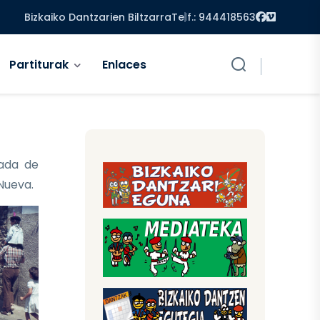
Facebook
Vimeo
Bizkaiko Dantzarien Biltzarra
Telf.: 944418563
Partiturak
Enlaces
ada de
 Nueva.