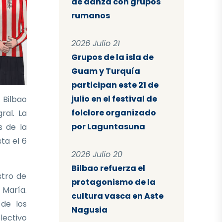
de danza con grupos
rumanos
2026 Julio 21
Grupos de la isla de
Guam y Turquía
participan este 21 de
julio en el festival de
 Bilbao
folclore organizado
ral. La
por Laguntasuna
s de la
sta el 6
2026 Julio 20
Bilbao refuerza el
stro de
protagonismo de la
 María.
cultura vasca en Aste
 de los
Nagusia
lectivo