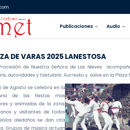
.com
Navegación principal
Publicaciones
Audio
ZA DE VARAS 2025 LANESTOSA
Procesión de Nuestra Señora de Las Nieves acompañ
is, autoridades y txistularis. Aurresku y salve en la Plaza
 de Agosto se celebra en la
 una de las fiestas mas
res y animadas de la zona.
anos y visitantes de todos
eblos aledaños se dan cita
ía. Grupos de música actuan