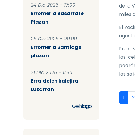
24 Dic 2026 - 17:00
de la 
Erromeria Basarrate
miles 
Plazan
El Yac
agosto
26 Dic 2026 - 20:00
Erromeria Santiago
En el 
plazan
las ce
podrán
31 Dic 2026 - 11:30
las sal
Erraldoien kalejira
Luzarran
Pag
Págin
P
1
2
Gehiago