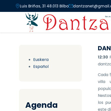
Pasar al contenido principal
Luis Briñas, 31 48.013 Bilbo
dantzanet@gmail
DAN
12:30
Euskera
dantzar
Español
Cada 5
villa
popula
Nestos
Agenda
los pu
este d