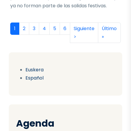
ya no forman parte de las salidas festivas.
Paginación
Página actual
Página
Página
Página
Página
Página
Siguiente página
Última págin
1
2
3
4
5
6
Siguiente
Último
>
»
Euskera
Español
Agenda