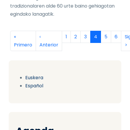
tradizionalaren alde 60 urte baino gehiagotan
egindako lanagatik.
Paginación
Primera página
Página anterior
Página
Página
Página
Página actual
Página
Página
Si
«
‹
1
2
3
4
5
6
Si
Primero
Anterior
>
Euskera
Español