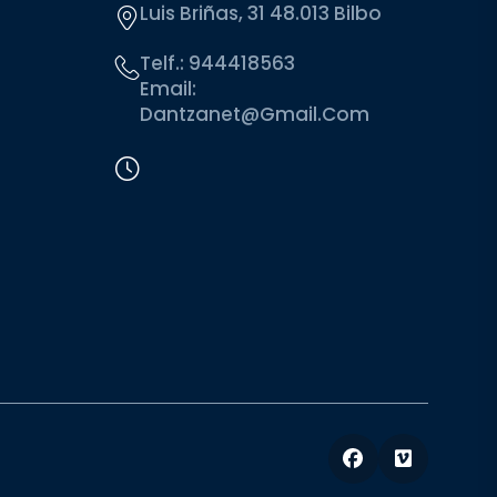
Luis Briñas, 31 48.013 Bilbo
Telf.:
944418563
Email:
Dantzanet@gmail.com
Facebook
Vimeo