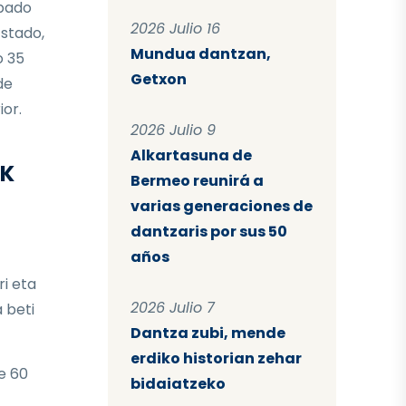
ipado
2026 Julio 16
stado,
Mundua dantzan,
o 35
Getxon
de
ior.
2026 Julio 9
Alkartasuna de
AK
Bermeo reunirá a
varias generaciones de
dantzaris por sus 50
años
ri eta
2026 Julio 7
 beti
Dantza zubi, mende
erdiko historian zehar
e 60
bidaiatzeko