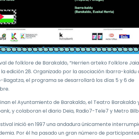
ival de folklore de Barakaldo, “Herrien arteko Folklore Jaial
a la edición 28. Organizado por la asociación Ibarra-kaldu
-Bagatza, el programa se desarrollará los días 5 y 6 de
bre.
inan el Ayuntamiento de Barakaldo, el Teatro Barakaldo 
ank, y colaboran el diario Deia, Radio7-Tele7 y Metro Bilb
estival inició en 1997 una andadura únicamente interrump
demia. Por él ha pasado un gran número de participantes