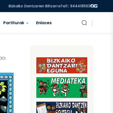
Facebook
Vimeo
Bizkaiko Dantzarien Biltzarra
Telf.: 944418563
Partiturak
Enlaces
DO: