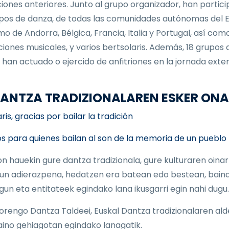
ciones anteriores. Junto al grupo organizador, han partic
pos de danza, de todas las comunidades autónomas del E
mo de Andorra, Bélgica, Francia, Italia y Portugal, así com
iones musicales, y varios bertsolaris. Además, 18 grupos 
 han actuado o ejercido de anfitriones en la jornada exter
 DANTZA TRADIZIONALAREN ESKER ON
is, gracias por bailar la tradición
s para quienes bailan al son de la memoria de un pueblo
on hauekin gure dantza tradizionala, gure kulturaren oinar
un adierazpena, hedatzen era batean edo bestean, baina
 lagun eta entitateek egindako lana ikusgarri egin nahi dugu.
orengo Dantza Taldeei, Euskal Dantza tradizionalaren ald
aino gehiagotan egindako lanagatik.