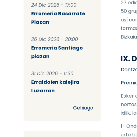
27 edi
24 Dic 2026 - 17:00
50 gru
Erromeria Basarrate
así co
Plazan
formac
Bizkaia
26 Dic 2026 - 20:00
Erromeria Santiago
plazan
IX.
Dantzar
31 Dic 2026 - 11:30
Erraldoien kalejira
Premio
Luzarran
Esker 
nortas
Gehiago
ixilik,
1- Ond
urte b