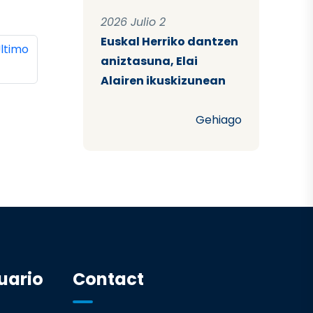
2026 Julio 2
Euskal Herriko dantzen
ina
ltima página
ltimo
aniztasuna, Elai
Alairen ikuskizunean
Gehiago
uario
Contact