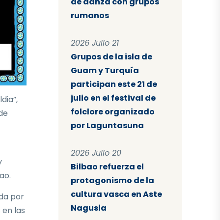
de danza con grupos
rumanos
2026 Julio 21
Grupos de la isla de
Guam y Turquía
participan este 21 de
julio en el festival de
dia”,
folclore organizado
 de
por Laguntasuna
2026 Julio 20
y
Bilbao refuerza el
ao.
protagonismo de la
cultura vasca en Aste
ida por
Nagusia
 en las