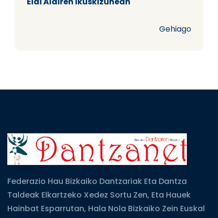
Elai Alairen ikuskizunean
Gehiago
Federazio Hau Bizkaiko Dantzariak Eta Dantza
Taldeak Elkartzeko Xedez Sortu Zen, Eta Hauek
Hainbat Esparrutan, Hala Nola Bizkaiko Zein Euskal