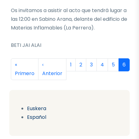
Os invitamos a asistir al acto que tendrá lugar a
las 12:00 en Sabino Arana, delante del edificio de
Materias Inflamables (La Perrera).
BETI JAI ALAI
Paginación
Primera página
Página anterior
Página
Página
Página
Página
Página
Página
«
‹
1
2
3
4
5
6
Primero
Anterior
Euskera
Español