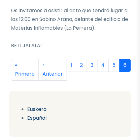
Os invitamos a asistir al acto que tendrá lugar a
las 12:00 en Sabino Arana, delante del edificio de
Materias Inflamables (La Perrera).
BETI JAI ALAI
Paginación
Primera página
Página anterior
Página
Página
Página
Página
Página
Página
«
‹
1
2
3
4
5
6
Primero
Anterior
Euskera
Español