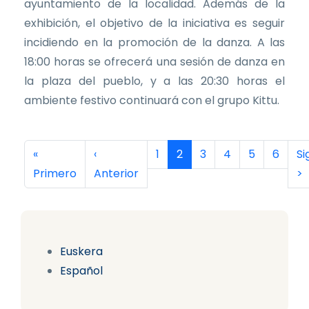
ayuntamiento de la localidad. Además de la
exhibición, el objetivo de la iniciativa es seguir
incidiendo en la promoción de la danza. A las
18:00 horas se ofrecerá una sesión de danza en
la plaza del pueblo, y a las 20:30 horas el
ambiente festivo continuará con el grupo Kittu.
Paginación
Primera página
Página anterior
Página
Página actual
Página
Página
Página
Página
Si
«
‹
1
2
3
4
5
6
Si
Primero
Anterior
>
Euskera
Español