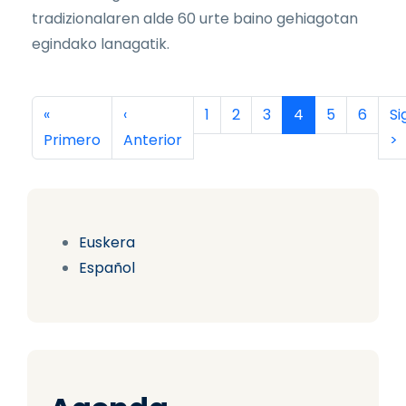
tradizionalaren alde 60 urte baino gehiagotan
egindako lanagatik.
Paginación
Primera página
Página anterior
Página
Página
Página
Página actual
Página
Página
Si
«
‹
1
2
3
4
5
6
Si
Primero
Anterior
>
Euskera
Español