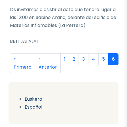
Os invitamos a asistir al acto que tendrá lugar a
las 12:00 en Sabino Arana, delante del edificio de
Materias Inflamables (La Perrera).
BETI JAI ALAI
Paginación
Primera página
Página anterior
Página
Página
Página
Página
Página
Página
«
‹
1
2
3
4
5
6
Primero
Anterior
Euskera
Español