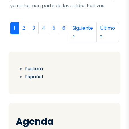
ya no forman parte de las salidas festivas.
Paginación
Página actual
Página
Página
Página
Página
Página
Siguiente página
Última págin
1
2
3
4
5
6
Siguiente
Último
>
»
Euskera
Español
Agenda