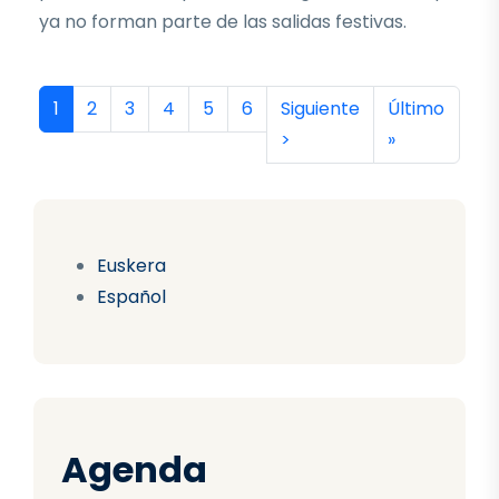
ya no forman parte de las salidas festivas.
Paginación
Página actual
Página
Página
Página
Página
Página
Siguiente página
Última págin
1
2
3
4
5
6
Siguiente
Último
>
»
Euskera
Español
Agenda