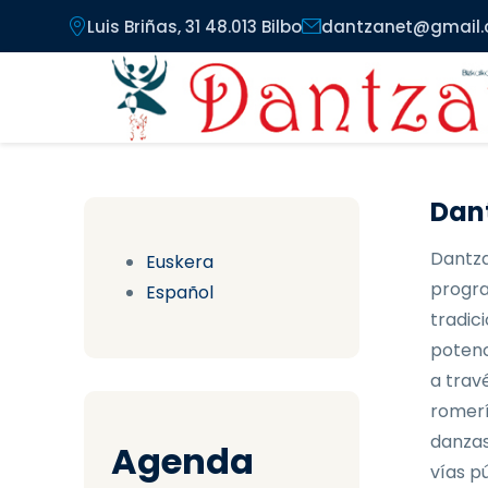
Pasar al contenido principal
Luis Briñas, 31 48.013 Bilbo
dantzanet@gmail
Dant
Dantza
Euskera
progra
Español
tradici
potenc
a trav
romerí
danzas
Agenda
vías pú