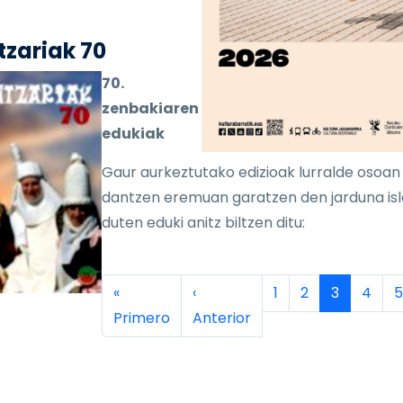
zariak 70
70.
zenbakiaren
edukiak
Gaur aurkeztutako edizioak lurralde osoan
dantzen eremuan garatzen den jarduna is
duten eduki anitz biltzen ditu:
inación
Primera página
Página anterior
Página
Página
Página ac
Págin
P
«
‹
1
2
3
4
5
Primero
Anterior