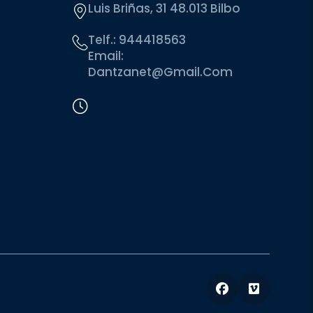
Luis Briñas, 31 48.013 Bilbo
Telf.:
944418563
Email:
Dantzanet@gmail.com
Facebook
Vimeo