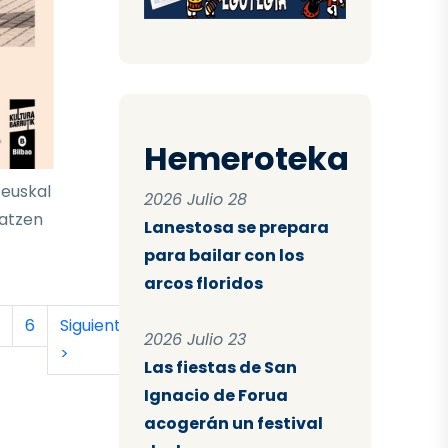
Hemeroteka
 euskal
2026 Julio 28
latzen
Lanestosa se prepara
para bailar con los
arcos floridos
tual
a
ágina
Página
Siguiente página
Última página
6
Siguiente
Último
2026 Julio 23
>
»
Las fiestas de San
Ignacio de Forua
acogerán un festival