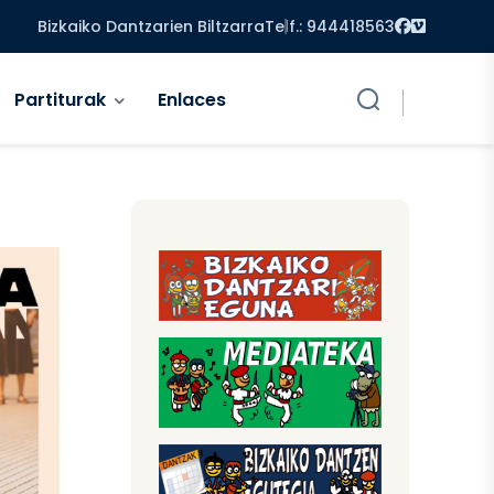
Facebook
Vimeo
Bizkaiko Dantzarien Biltzarra
Telf.: 944418563
Partiturak
Enlaces