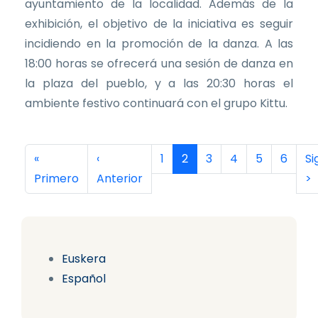
ayuntamiento de la localidad. Además de la
exhibición, el objetivo de la iniciativa es seguir
incidiendo en la promoción de la danza. A las
18:00 horas se ofrecerá una sesión de danza en
la plaza del pueblo, y a las 20:30 horas el
ambiente festivo continuará con el grupo Kittu.
Paginación
Primera página
Página anterior
Página
Página actual
Página
Página
Página
Página
Si
«
‹
1
2
3
4
5
6
Si
Primero
Anterior
>
Euskera
Español