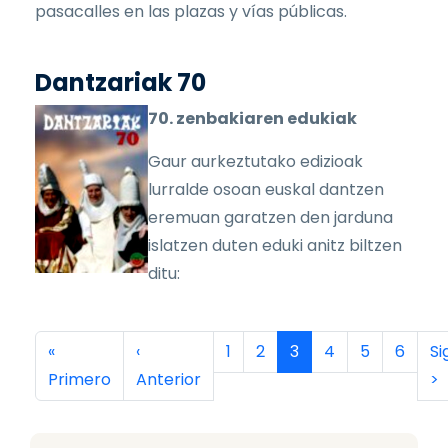
pasacalles en las plazas y vías públicas.
Dantzariak 70
70. zenbakiaren edukiak
Gaur aurkeztutako edizioak
lurralde osoan euskal dantzen
eremuan garatzen den jarduna
islatzen duten eduki anitz biltzen
ditu:
Paginación
Primera página
Página anterior
Página
Página
Página actual
Página
Página
Página
Si
«
‹
1
2
3
4
5
6
Si
Primero
Anterior
>