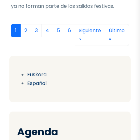
ya no forman parte de las salidas festivas.
Paginación
Página actual
Página
Página
Página
Página
Página
Siguiente página
Última págin
1
2
3
4
5
6
Siguiente
Último
>
»
Euskera
Español
Agenda