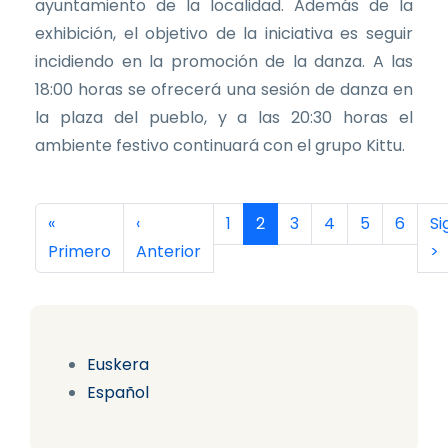
ayuntamiento de la localidad. Además de la
exhibición, el objetivo de la iniciativa es seguir
incidiendo en la promoción de la danza. A las
18:00 horas se ofrecerá una sesión de danza en
la plaza del pueblo, y a las 20:30 horas el
ambiente festivo continuará con el grupo Kittu.
Paginación
Primera página
Página anterior
Página
Página actual
Página
Página
Página
Página
Si
«
‹
1
2
3
4
5
6
Si
Primero
Anterior
>
Euskera
Español