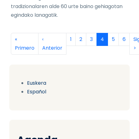
tradizionalaren alde 60 urte baino gehiagotan
egindako lanagatik.
Paginación
Primera página
Página anterior
Página
Página
Página
Página actual
Página
Página
Si
«
‹
1
2
3
4
5
6
Si
Primero
Anterior
>
Euskera
Español