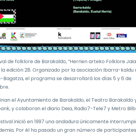
ival de folklore de Barakaldo, “Herrien arteko Folklore Jaial
a la edición 28. Organizado por la asociación Ibarra-kaldu
-Bagatza, el programa se desarrollará los días 5 y 6 de
bre.
inan el Ayuntamiento de Barakaldo, el Teatro Barakaldo 
ank, y colaboran el diario Deia, Radio7-Tele7 y Metro Bilb
estival inició en 1997 una andadura únicamente interrump
demia. Por él ha pasado un gran número de participantes