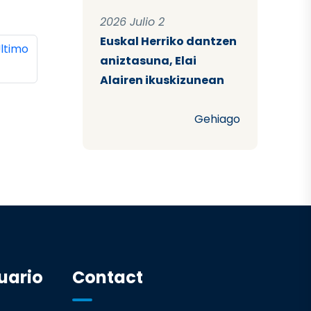
2026 Julio 2
Euskal Herriko dantzen
ina
ltima página
ltimo
aniztasuna, Elai
Alairen ikuskizunean
Gehiago
uario
Contact