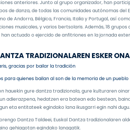
ciones anteriores. Junto al grupo organizador, han partic
pos de danza, de todas las comunidades autónomas del E
mo de Andorra, Bélgica, Francia, Italia y Portugal, así com
iones musicales, y varios bertsolaris. Además, 18 grupos 
 han actuado o ejercido de anfitriones en la jornada exter
 DANTZA TRADIZIONALAREN ESKER ON
is, gracias por bailar la tradición
s para quienes bailan al son de la memoria de un pueblo
on hauekin gure dantza tradizionala, gure kulturaren oinar
un adierazpena, hedatzen era batean edo bestean, baina
 lagun eta entitateek egindako lana ikusgarri egin nahi dugu.
orengo Dantza Taldeei, Euskal Dantza tradizionalaren ald
aino gehiagotan egindako lanagatik.