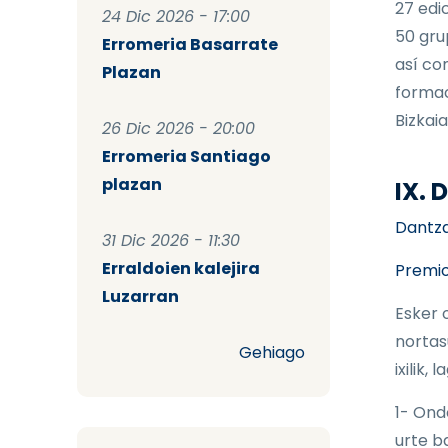
27 edi
24 Dic 2026 - 17:00
50 gru
Erromeria Basarrate
así co
Plazan
formac
Bizkaia
26 Dic 2026 - 20:00
Erromeria Santiago
plazan
IX.
Dantzar
31 Dic 2026 - 11:30
Erraldoien kalejira
Premio
Luzarran
Esker 
nortas
Gehiago
ixilik,
1- Ond
urte b