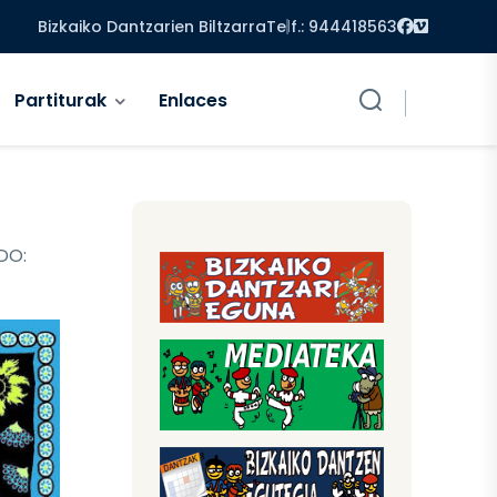
Facebook
Vimeo
Bizkaiko Dantzarien Biltzarra
Telf.: 944418563
Partiturak
Enlaces
DO: