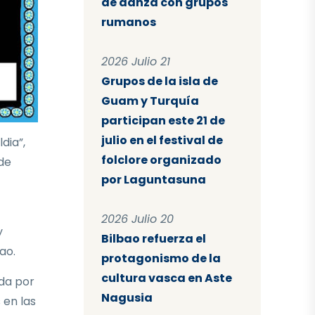
de danza con grupos
rumanos
2026 Julio 21
Grupos de la isla de
Guam y Turquía
participan este 21 de
julio en el festival de
dia”,
folclore organizado
 de
por Laguntasuna
2026 Julio 20
y
Bilbao refuerza el
ao.
protagonismo de la
cultura vasca en Aste
ida por
Nagusia
 en las