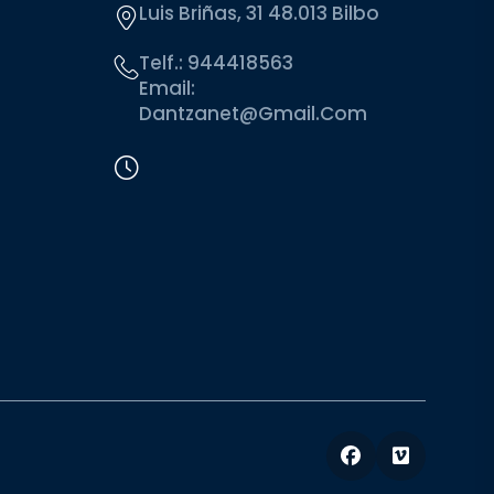
Luis Briñas, 31 48.013 Bilbo
Telf.:
944418563
Email:
Dantzanet@gmail.com
Facebook
Vimeo