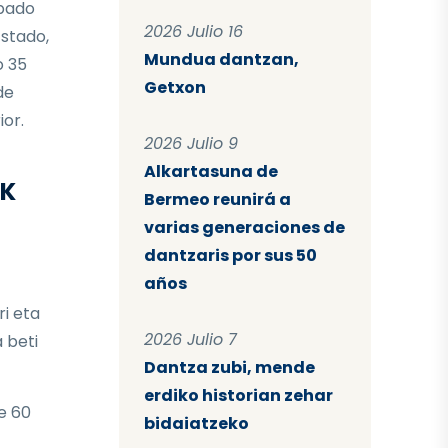
ipado
2026 Julio 16
stado,
Mundua dantzan,
o 35
Getxon
de
ior.
2026 Julio 9
Alkartasuna de
AK
Bermeo reunirá a
varias generaciones de
dantzaris por sus 50
años
ri eta
2026 Julio 7
 beti
Dantza zubi, mende
erdiko historian zehar
e 60
bidaiatzeko