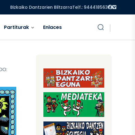
Facebook
Vimeo
Bizkaiko Dantzarien Biltzarra
Telf.: 944418563
Partiturak
Enlaces
DO: