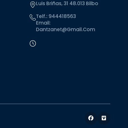
Luis Briñas, 31 48.013 Bilbo
Telf.:
944418563
Email:
Dantzanet@gmail.com
Facebook
Vimeo