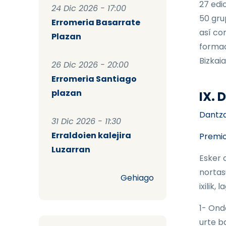
27 edi
24 Dic 2026 - 17:00
50 gru
Erromeria Basarrate
así co
Plazan
formac
Bizkaia
26 Dic 2026 - 20:00
Erromeria Santiago
plazan
IX.
Dantzar
31 Dic 2026 - 11:30
Erraldoien kalejira
Premio
Luzarran
Esker 
nortas
Gehiago
ixilik,
1- Ond
urte b