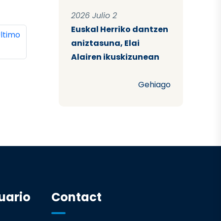
2026 Julio 2
Euskal Herriko dantzen
ina
ltima página
ltimo
aniztasuna, Elai
Alairen ikuskizunean
Gehiago
uario
Contact