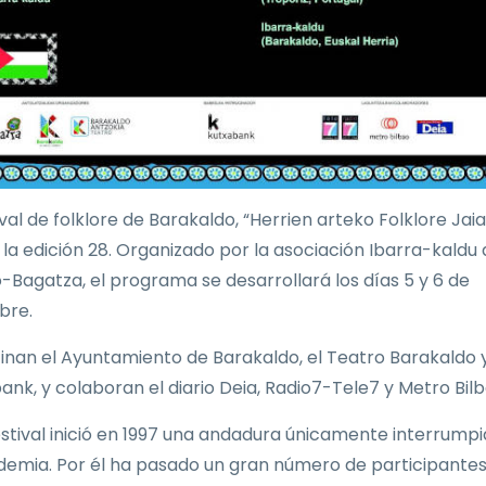
ival de folklore de Barakaldo, “Herrien arteko Folklore Jaial
a la edición 28. Organizado por la asociación Ibarra-kaldu
-Bagatza, el programa se desarrollará los días 5 y 6 de
bre.
inan el Ayuntamiento de Barakaldo, el Teatro Barakaldo 
ank, y colaboran el diario Deia, Radio7-Tele7 y Metro Bilb
estival inició en 1997 una andadura únicamente interrump
demia. Por él ha pasado un gran número de participantes