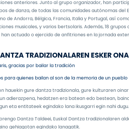
ciones anteriores. Junto al grupo organizador, han partic
pos de danza, de todas las comunidades autónomas del E
mo de Andorra, Bélgica, Francia, Italia y Portugal, así com
iones musicales, y varios bertsolaris. Además, 18 grupos 
 han actuado o ejercido de anfitriones en la jornada exter
 DANTZA TRADIZIONALAREN ESKER ON
is, gracias por bailar la tradición
s para quienes bailan al son de la memoria de un pueblo
on hauekin gure dantza tradizionala, gure kulturaren oinar
un adierazpena, hedatzen era batean edo bestean, baina
 lagun eta entitateek egindako lana ikusgarri egin nahi dugu.
orengo Dantza Taldeei, Euskal Dantza tradizionalaren ald
aino gehiagotan egindako lanagatik.