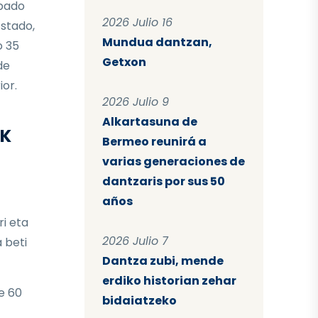
ipado
2026 Julio 16
stado,
Mundua dantzan,
o 35
Getxon
de
ior.
2026 Julio 9
Alkartasuna de
AK
Bermeo reunirá a
varias generaciones de
dantzaris por sus 50
años
ri eta
2026 Julio 7
 beti
Dantza zubi, mende
erdiko historian zehar
e 60
bidaiatzeko