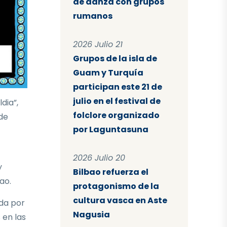
de danza con grupos
rumanos
2026 Julio 21
Grupos de la isla de
Guam y Turquía
participan este 21 de
julio en el festival de
dia”,
folclore organizado
 de
por Laguntasuna
2026 Julio 20
y
Bilbao refuerza el
ao.
protagonismo de la
cultura vasca en Aste
ida por
Nagusia
 en las