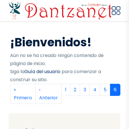
Pasar al contenido principal
¡Bienvenidos!
Aún no se ha creado ningún contenido de
página de inicio.
Siga la
Guía del usuario
para comenzar a
construir su sitio.
Paginación
Primera página
Página anterior
Página
Página
Página
Página
Página
Página
«
‹
1
2
3
4
5
6
Primero
Anterior