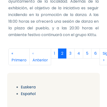
ayuntamiento de la localidad. Además de la
exhibición, el objetivo de la iniciativa es seguir
incidiendo en la promoción de la danza. A las
18:00 horas se ofrecerá una sesión de danza en
la plaza del pueblo, y a las 20:30 horas el
ambiente festivo continuará con el grupo Kittu.
Paginación
Primera página
Página anterior
Página
Página actual
Página
Página
Página
Página
Si
«
‹
1
2
3
4
5
6
Si
Primero
Anterior
>
Euskera
Español