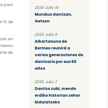
ia para
2026 Julio 16
Mundua dantzan,
Getxon
l 15 de
2026 Julio 9
ipan en
Alkartasuna de
imiento
Bermeo reunirá a
arte de
varias generaciones de
dantzaris por sus 50
años
2026 Julio 7
Dantza zubi, mende
erdiko historian zehar
bidaiatzeko