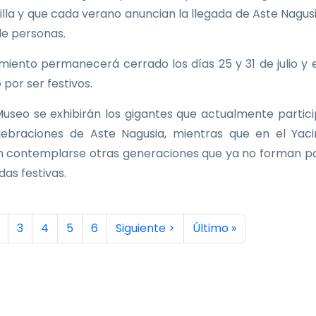
Villa y que cada verano anuncian la llegada de Aste Nagus
de personas.
imiento permanecerá cerrado los días 25 y 31 de julio y e
 por ser festivos.
Museo se exhibirán los gigantes que actualmente partic
lebraciones de Aste Nagusia, mientras que en el Yac
 contemplarse otras generaciones que ya no forman p
idas festivas.
inación
a actual
ágina
Página
Página
Página
Página
Siguiente página
Última página
3
4
5
6
Siguiente >
Último »