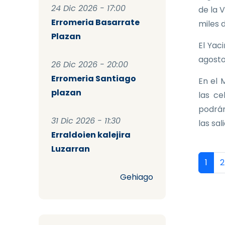
24 Dic 2026 - 17:00
de la 
Erromeria Basarrate
miles 
Plazan
El Yac
agosto
26 Dic 2026 - 20:00
Erromeria Santiago
En el 
plazan
las ce
podrán
31 Dic 2026 - 11:30
las sal
Erraldoien kalejira
Luzarran
Pag
Págin
P
1
2
Gehiago