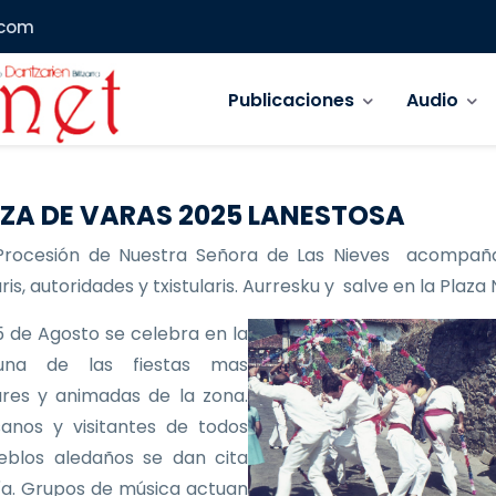
.com
Navegación principal
Publicaciones
Audio
ZA DE VARAS 2025 LANESTOSA
Procesión de Nuestra Señora de Las Nieves acompañ
is, autoridades y txistularis. Aurresku y salve en la Plaza
 de Agosto se celebra en la
 una de las fiestas mas
res y animadas de la zona.
anos y visitantes de todos
eblos aledaños se dan cita
ía. Grupos de música actuan