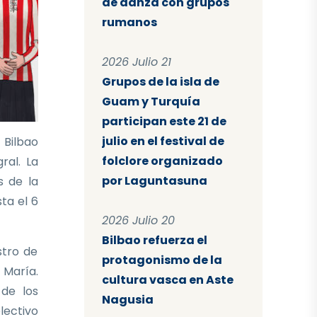
de danza con grupos
rumanos
2026 Julio 21
Grupos de la isla de
Guam y Turquía
participan este 21 de
julio en el festival de
 Bilbao
folclore organizado
ral. La
por Laguntasuna
s de la
sta el 6
2026 Julio 20
Bilbao refuerza el
stro de
protagonismo de la
 María.
cultura vasca en Aste
 de los
Nagusia
lectivo