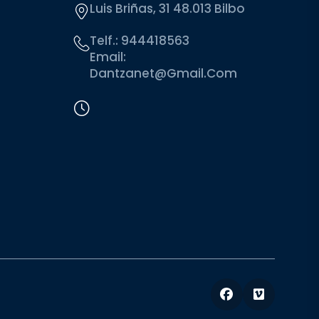
Luis Briñas, 31 48.013 Bilbo
Telf.:
944418563
Email:
Dantzanet@gmail.com
Facebook
Vimeo