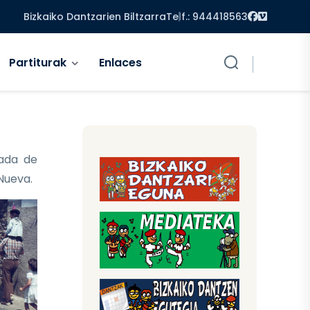
Facebook
Vimeo
Bizkaiko Dantzarien Biltzarra
Telf.: 944418563
Partiturak
Enlaces
ada de
 Nueva.