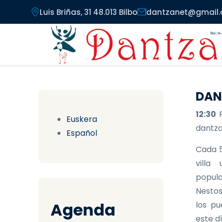
Pasar al contenido principal
Luis Briñas, 31 48.013 Bilbo
dantzanet@gmail
DAN
12:30
Euskera
dantzar
Español
Cada 5
villa
popula
Nestos
Agenda
los pu
este d