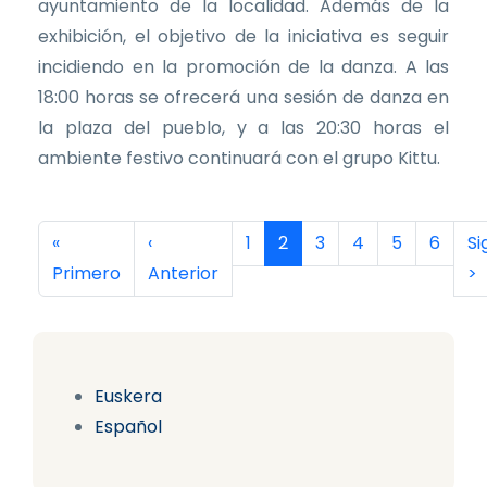
ayuntamiento de la localidad. Además de la
exhibición, el objetivo de la iniciativa es seguir
incidiendo en la promoción de la danza. A las
18:00 horas se ofrecerá una sesión de danza en
la plaza del pueblo, y a las 20:30 horas el
ambiente festivo continuará con el grupo Kittu.
Paginación
Primera página
Página anterior
Página
Página actual
Página
Página
Página
Página
Si
«
‹
1
2
3
4
5
6
Si
Primero
Anterior
>
Euskera
Español