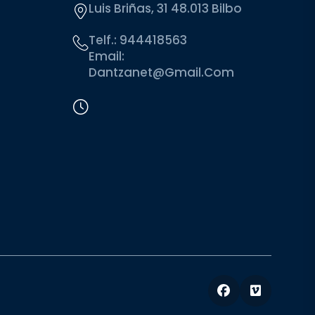
Luis Briñas, 31 48.013 Bilbo
Telf.:
944418563
Email:
Dantzanet@gmail.com
Facebook
Vimeo