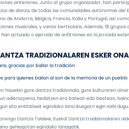
ciones anteriores. Junto al grupo organizador, han partic
pos de danza, de todas las comunidades autónomas del E
mo de Andorra, Bélgica, Francia, Italia y Portugal, así com
iones musicales, y varios bertsolaris. Además, 18 grupos 
 han actuado o ejercido de anfitriones en la jornada exter
 DANTZA TRADIZIONALAREN ESKER ON
is, gracias por bailar la tradición
s para quienes bailan al son de la memoria de un pueblo
on hauekin gure dantza tradizionala, gure kulturaren oinar
un adierazpena, hedatzen era batean edo bestean, baina
 lagun eta entitateek egindako lana ikusgarri egin nahi dugu.
orengo Dantza Taldeei, Euskal Dantza tradizionalaren ald
aino gehiagotan egindako lanagatik.