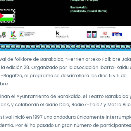
ival de folklore de Barakaldo, “Herrien arteko Folklore Jaial
a la edición 28. Organizado por la asociación Ibarra-kaldu
-Bagatza, el programa se desarrollará los días 5 y 6 de
bre.
inan el Ayuntamiento de Barakaldo, el Teatro Barakaldo 
ank, y colaboran el diario Deia, Radio7-Tele7 y Metro Bilb
estival inició en 1997 una andadura únicamente interrump
demia. Por él ha pasado un gran número de participantes