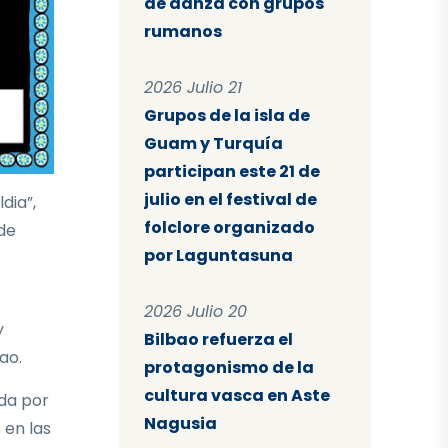
de danza con grupos
rumanos
2026 Julio 21
Grupos de la isla de
Guam y Turquía
participan este 21 de
julio en el festival de
dia”,
folclore organizado
 de
por Laguntasuna
2026 Julio 20
y
Bilbao refuerza el
ao.
protagonismo de la
cultura vasca en Aste
ida por
Nagusia
 en las