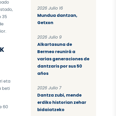
ipado
2026 Julio 16
stado,
Mundua dantzan,
o 35
Getxon
de
ior.
2026 Julio 9
Alkartasuna de
AK
Bermeo reunirá a
varias generaciones de
dantzaris por sus 50
años
ri eta
2026 Julio 7
 beti
Dantza zubi, mende
erdiko historian zehar
e 60
bidaiatzeko