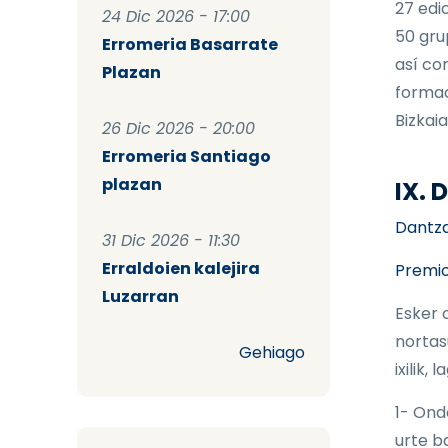
27 edi
24 Dic 2026 - 17:00
50 gru
Erromeria Basarrate
así co
Plazan
formac
Bizkaia
26 Dic 2026 - 20:00
Erromeria Santiago
plazan
IX.
Dantzar
31 Dic 2026 - 11:30
Erraldoien kalejira
Premio
Luzarran
Esker 
nortas
Gehiago
ixilik,
1- Ond
urte b