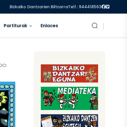
Facebook
Vimeo
Bizkaiko Dantzarien Biltzarra
Telf.: 944418563
Partiturak
Enlaces
DO: