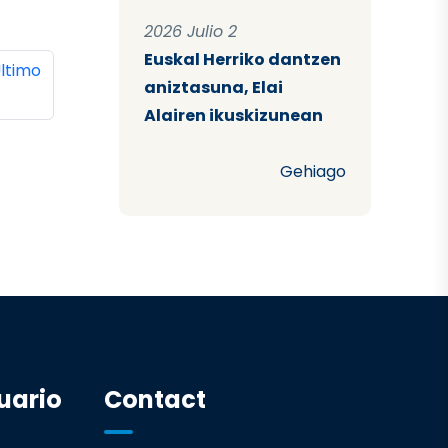
2026 Julio 2
Euskal Herriko dantzen
ina
ltima página
ltimo
aniztasuna, Elai
Alairen ikuskizunean
Gehiago
uario
Contact