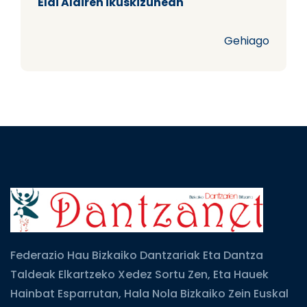
Elai Alairen ikuskizunean
Gehiago
Federazio Hau Bizkaiko Dantzariak Eta Dantza
Taldeak Elkartzeko Xedez Sortu Zen, Eta Hauek
Hainbat Esparrutan, Hala Nola Bizkaiko Zein Euskal