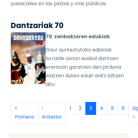
pasacalles en las plazas y vías públicas.
Dantzariak 70
70. zenbakiaren edukiak
Gaur aurkeztutako edizioak
lurralde osoan euskal dantzen
eremuan garatzen den jarduna
islatzen duten eduki anitz biltzen
ditu:
Paginación
Primera página
Página anterior
Página
Página
Página actual
Página
Página
Página
Si
«
‹
1
2
3
4
5
6
Si
Primero
Anterior
>