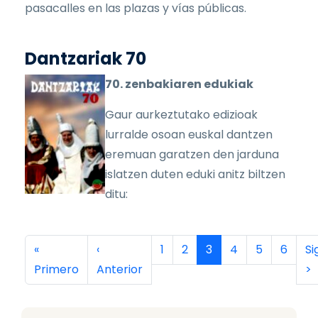
pasacalles en las plazas y vías públicas.
Dantzariak 70
70. zenbakiaren edukiak
Gaur aurkeztutako edizioak
lurralde osoan euskal dantzen
eremuan garatzen den jarduna
islatzen duten eduki anitz biltzen
ditu:
Paginación
Primera página
Página anterior
Página
Página
Página actual
Página
Página
Página
Si
«
‹
1
2
3
4
5
6
Si
Primero
Anterior
>