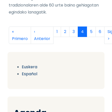
tradizionalaren alde 60 urte baino gehiagotan
egindako lanagatik.
Paginación
Primera página
Página anterior
Página
Página
Página
Página actual
Página
Página
Si
«
‹
1
2
3
4
5
6
Si
Primero
Anterior
>
Euskera
Español