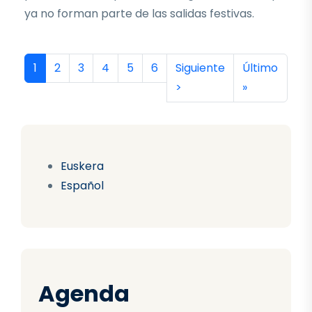
ya no forman parte de las salidas festivas.
Paginación
Página actual
Página
Página
Página
Página
Página
Siguiente página
Última págin
1
2
3
4
5
6
Siguiente
Último
>
»
Euskera
Español
Agenda