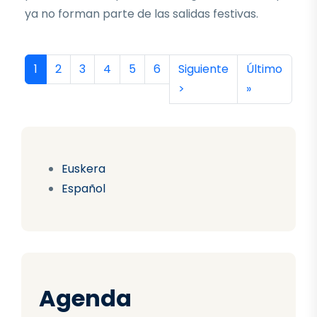
ya no forman parte de las salidas festivas.
Paginación
Página actual
Página
Página
Página
Página
Página
Siguiente página
Última págin
1
2
3
4
5
6
Siguiente
Último
>
»
Euskera
Español
Agenda