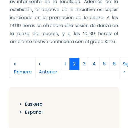
ayuntamiento de la localidad. Además de la
exhibición, el objetivo de la iniciativa es seguir
incidiendo en la promoción de la danza. A las
18:00 horas se ofrecerá una sesión de danza en
la plaza del pueblo, y a las 20:30 horas el
ambiente festivo continuará con el grupo Kittu.
Paginación
Primera página
Página anterior
Página
Página actual
Página
Página
Página
Página
Si
«
‹
1
2
3
4
5
6
Si
Primero
Anterior
>
Euskera
Español