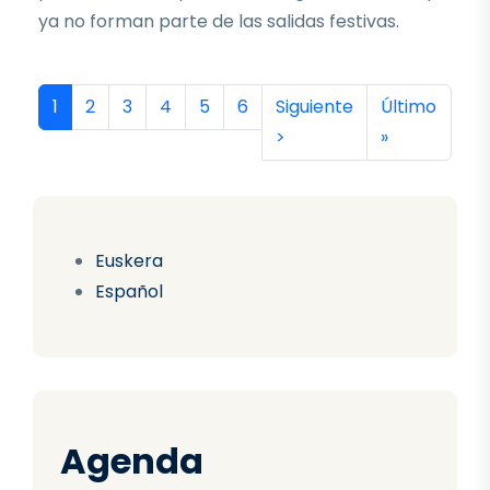
ya no forman parte de las salidas festivas.
Paginación
Página actual
Página
Página
Página
Página
Página
Siguiente página
Última págin
1
2
3
4
5
6
Siguiente
Último
>
»
Euskera
Español
Agenda