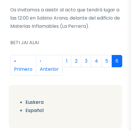
Os invitamos a asistir al acto que tendrá lugar a
las 12:00 en Sabino Arana, delante del edificio de
Materias Inflamables (La Perrera).
BETI JAI ALAI
Paginación
Primera página
Página anterior
Página
Página
Página
Página
Página
Página
«
‹
1
2
3
4
5
6
Primero
Anterior
Euskera
Español