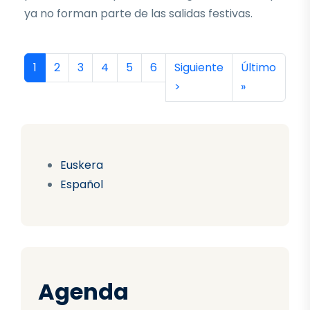
ya no forman parte de las salidas festivas.
Paginación
Página actual
Página
Página
Página
Página
Página
Siguiente página
Última págin
1
2
3
4
5
6
Siguiente
Último
>
»
Euskera
Español
Agenda