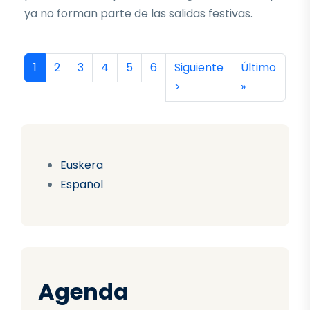
ya no forman parte de las salidas festivas.
Paginación
Página actual
Página
Página
Página
Página
Página
Siguiente página
Última págin
1
2
3
4
5
6
Siguiente
Último
>
»
Euskera
Español
Agenda