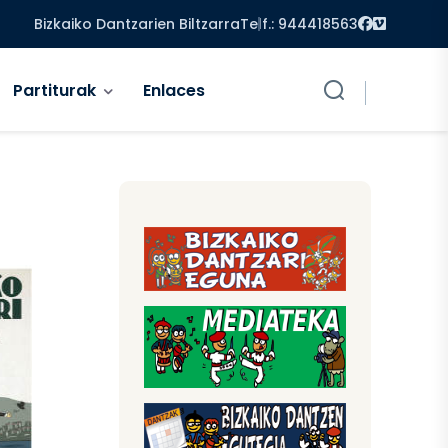
Facebook
Vimeo
Bizkaiko Dantzarien Biltzarra
Telf.: 944418563
Partiturak
Enlaces