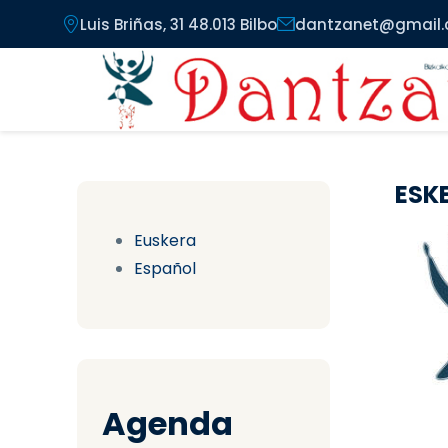
Pasar al contenido principal
Luis Briñas, 31 48.013 Bilbo
dantzanet@gmail
ESK
Euskera
Español
Agenda