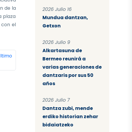
n de la
2026 Julio 16
a plaza
Mundua dantzan,
 con el
Getxon
2026 Julio 9
Alkartasuna de
ina
ltima página
ltimo
Bermeo reunirá a
varias generaciones de
dantzaris por sus 50
años
2026 Julio 7
Dantza zubi, mende
erdiko historian zehar
bidaiatzeko