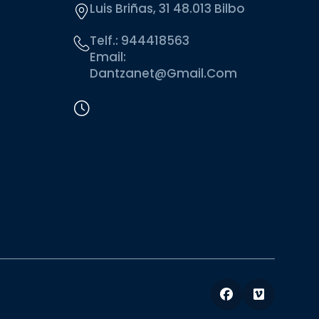
Luis Briñas, 31 48.013 Bilbo
Telf.:
944418563
Email:
Dantzanet@gmail.com
Facebook
Vimeo