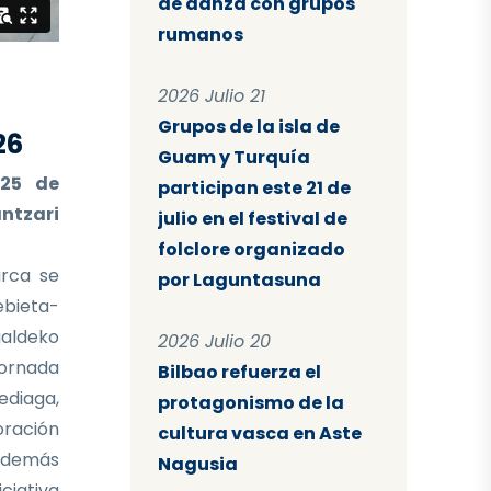
de danza con grupos
rumanos
2026 Julio 21
Grupos de la isla de
26
Guam y Turquía
 25 de
participan este 21 de
ntzari
julio en el festival de
folclore organizado
rca se
por Laguntasuna
ebieta-
aldeko
2026 Julio 20
ornada
Bilbao refuerza el
ediaga,
protagonismo de la
oración
cultura vasca en Aste
 Además
Nagusia
iciativa