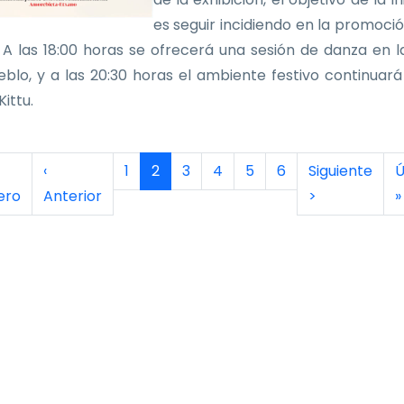
es seguir incidiendo en la promoció
 A las 18:00 horas se ofrecerá una sesión de danza en l
eblo, y a las 20:30 horas el ambiente festivo continuará
ittu.
inación
era página
Página anterior
Página
Página actual
Página
Página
Página
Página
Siguiente pág
Ú
‹
1
2
3
4
5
6
Siguiente
Ú
ero
Anterior
>
»