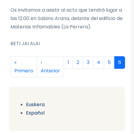
Os invitamos a asistir al acto que tendrá lugar a
las 12:00 en Sabino Arana, delante del edificio de
Materias Inflamables (La Perrera).
BETI JAI ALAI
Paginación
Primera página
Página anterior
Página
Página
Página
Página
Página
Página
«
‹
1
2
3
4
5
6
Primero
Anterior
Euskera
Español