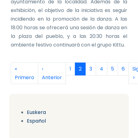
ayuntamiento de la localidad. Además de la
exhibición, el objetivo de la iniciativa es seguir
incidiendo en la promoción de la danza. A las
18:00 horas se ofrecerá una sesión de danza en
la plaza del pueblo, y a las 20:30 horas el
ambiente festivo continuará con el grupo Kittu.
Paginación
Primera página
Página anterior
Página
Página actual
Página
Página
Página
Página
Si
«
‹
1
2
3
4
5
6
Si
Primero
Anterior
>
Euskera
Español