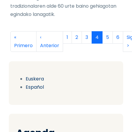
tradizionalaren alde 60 urte baino gehiagotan
egindako lanagatik.
Paginación
Primera página
Página anterior
Página
Página
Página
Página actual
Página
Página
Si
«
‹
1
2
3
4
5
6
Si
Primero
Anterior
>
Euskera
Español