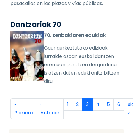
pasacalles en las plazas y vías públicas.
Dantzariak 70
70. zenbakiaren edukiak
Gaur aurkeztutako edizioak
lurralde osoan euskal dantzen
eremuan garatzen den jarduna
islatzen duten eduki anitz biltzen
ditu:
Paginación
Primera página
Página anterior
Página
Página
Página actual
Página
Página
Página
Si
«
‹
1
2
3
4
5
6
Si
Primero
Anterior
>