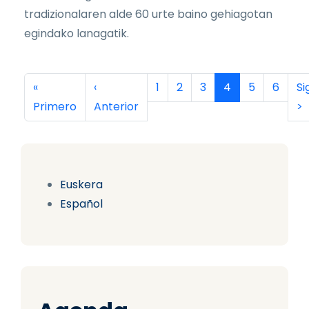
tradizionalaren alde 60 urte baino gehiagotan
egindako lanagatik.
Paginación
Primera página
Página anterior
Página
Página
Página
Página actual
Página
Página
Si
«
‹
1
2
3
4
5
6
Si
Primero
Anterior
>
Euskera
Español